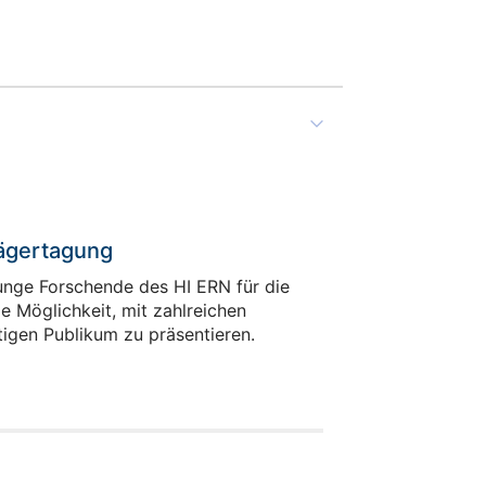
Jiahua Zhou
Doctoral Researcher
rägertagung
junge Forschende des HI ERN für die
Gebäude HIERN-Auf-AEG / Raum
e Möglichkeit, mit zahlreichen
16.4.28
igen Publikum zu präsentieren.
+49 911/32169-101