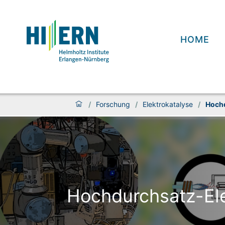
HOME
/
Forschung
/
Elektro­katalyse
/
Hoch­
Hoch­durch­satz-El