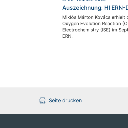
Auszeichnung: HI ERN-Do
Miklós Márton Kovács erhielt d
Oxygen Evolution Reaction (OER
Electrochemistry (ISE) im Sep
ERN.
Seite drucken