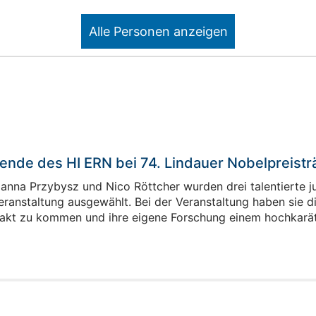
Alle Personen anzeigen
Anna-Lena Heß
Ph.D. Student
hende des HI ERN bei 74. Lindauer Nobelpreist
oanna Przybysz und Nico Röttcher wurden drei talentierte 
Gebäude HIERN-Auf-AEG / Raum
ranstaltung ausgewählt. Bei der Veranstaltung haben sie di
05
16.4.25
ntakt zu kommen und ihre eigene Forschung einem hochkarät
+49 9131-12538188