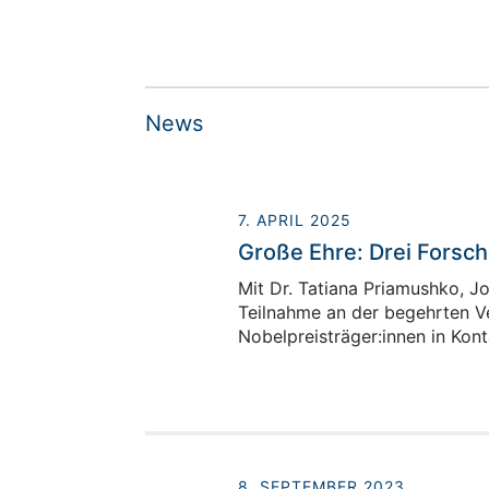
News
Dr. Dominik Dworschak
7. APRIL 2025
Head of Team High Throughput 
Große Ehre: Drei Forsc
Electrocatalysis
Mit Dr. Tatiana Priamushko, J
Teilnahme an der begehrten Ve
Gebäude HIERN-Auf-AEG / Raum 02.
Nobelpreisträger:innen in Ko
+49 911/32169-101
8. SEPTEMBER 2023