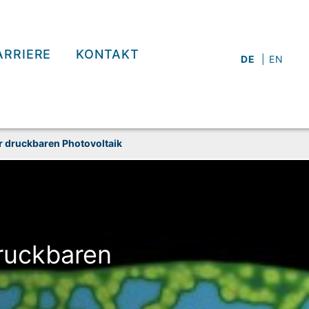
ARRIERE
KONTAKT
DE
EN
 druck­baren Photo­voltaik
ruck­baren