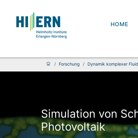
HOME
/
Forschung
/
Dynamik komplexer Fluid
Simulation von Sch
Photo­voltaik