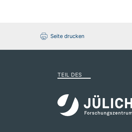
Dr. Qingguang Xie
Senior Research Scientist
Seite drucken
Gebäude HIERN-Cauerstr / Raum 50
+49 9131-12538205
TEIL DES