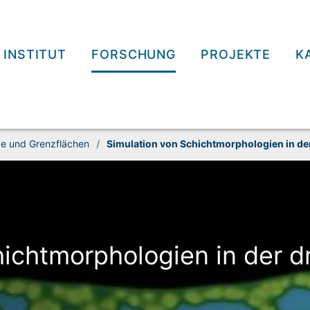
INSTITUT
FORSCHUNG
PROJEKTE
K
e und Grenz­flächen
/
Simulation von Schicht­morphologien in der
icht­morphologien in der d