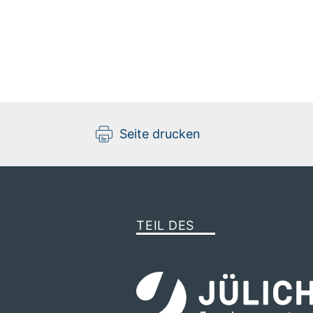
Dr. Paolo Malgaretti
Leader of the team "Dynamics of 
Confined and Chemically Reactive 
Seite drucken
Fluids"
Gebäude HIERN-Cauerstr / Raum 50
+49 9131-12538207
TEIL DES