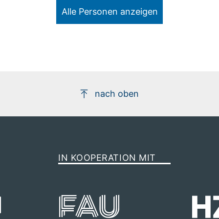
Alle Personen anzeigen
Dr. Tatiana Nizkaia
nach oben
Gebäude HIERN-Cauerstr / Raum 5012
+49 911/32169-113
12
IN KOOPERATION MIT