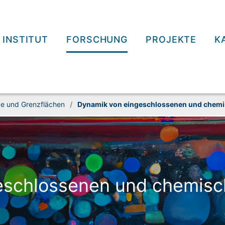
INSTITUT
FORSCHUNG
PROJEKTE
K
e und Grenz­flächen
/
Dynamik von ein­ge­schlossenen und chemi
e­schlossenen und chemisc