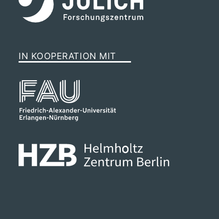
Stefan Köberlein
Wissenschaftlicher Mitarbeiter
Gebäude HIERN-Cauerstr / Raum 3028
IN KOOPERATION MIT
+49 911/32169-115
Florian Ortner