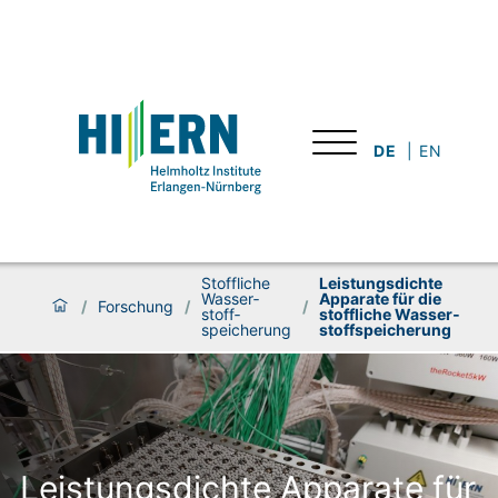
DE
EN
Stoffliche
Leistungs­dichte
Wasser­
Apparate für die
/
Forschung
/
/
stoff­
stoff­liche Wasser­
speicherung
stoff­speicherung
Leistungs­dichte Apparate für