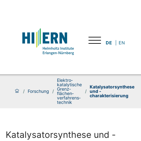
DE
EN
Elektro­­
katalytische
Katalysatorsynthese
Grenz­­
/
Forschung
/
/
und -
flächen­­
charakterisierung
verfahrens­­
technik
Katalysatorsynthese und -