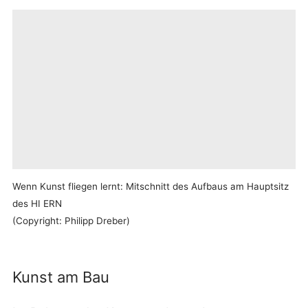
Wenn Kunst fliegen lernt: Mitschnitt des Aufbaus am Hauptsitz
Mit dem Öffnen
des
des HI ERN
Videos
werden Sie zu
(Copyright: Philipp Dreber)
Vimeo
weitergeleitet. Es
Zustimmen
und Video
gelten die
anzeigen
Datenschutzbestimmungen
Kunst am Bau
des Betreibers.