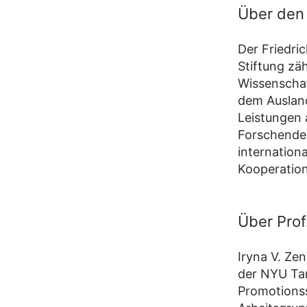
Über den 
Der Friedri
Stiftung zä
Wissenscha
dem Ausland
Leistungen 
Forschenden
internation
Kooperatio
Über Prof
Iryna V. Ze
der NYU Tan
Promotionss