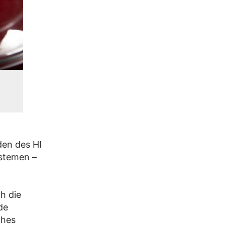
den des HI
stemen –
h die
de
ches