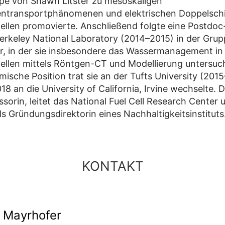
pe von Shawn Litster zu mesoskaligen
entransportphänomenen und elektrischen Doppelschi
ellen promovierte. Anschließend folgte eine Postdo
rkeley National Laboratory (2014–2015) in der Gru
, in der sie insbesondere das Wassermanagement i
ellen mittels Röntgen-CT und Modellierung untersuch
mische Position trat sie an der Tufts University (201
18 an die University of California, Irvine wechselte. Do
sorin, leitet das National Fuel Cell Research Center 
ls Gründungsdirektorin eines Nachhaltigkeitsinstituts
KONTAKT
l Mayrhofer