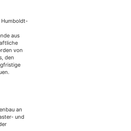
n Humboldt-
ende aus
ftliche
erden von
s, den
gfristige
uen.
nenbau an
aster- und
der