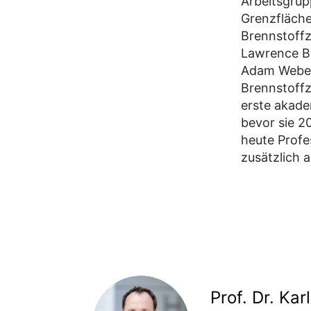
Arbeitsgrup
Grenzfläch
Brennstoffz
Lawrence Be
Adam Weber
Brennstoffz
erste akade
bevor sie 20
heute Profes
zusätzlich a
Prof. Dr. Kar