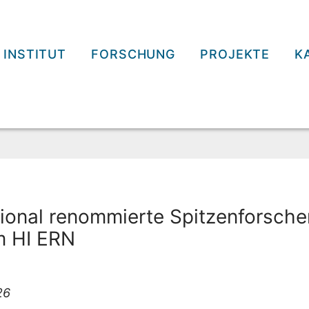
INSTITUT
FORSCHUNG
PROJEKTE
K
tional renommierte Spitzenforsche
m HI ERN
26