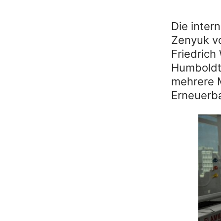
Die inter
Zenyuk vo
Friedrich
Humboldt-
mehrere M
Erneuerba