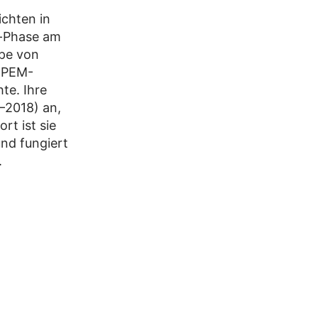
chten in
c-Phase am
ppe von
n PEM-
te. Ihre
5–2018) an,
rt ist sie
und fungiert
.